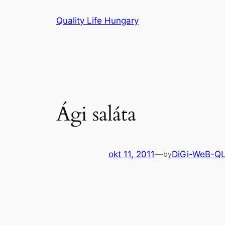
Ugrás
Quality Life Hungary
a
tartalomhoz
Ági saláta
okt 11, 2011
—
DiGi-WeB-Q
by