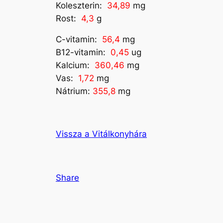
Koleszterin:
34,89
mg
Rost:
4,3
g
C-vitamin:
56,4
mg
B12-vitamin:
0,45
ug
Kalcium:
360,46
mg
Vas:
1,72
mg
Nátrium:
355,8
mg
Vissza a Vitálkonyhára
Share