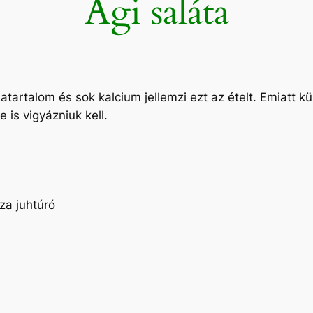
Ági saláta
tartalom és sok kalcium jellemzi ezt az ételt. Emiatt k
 is vigyázniuk kell.
za juhtúró