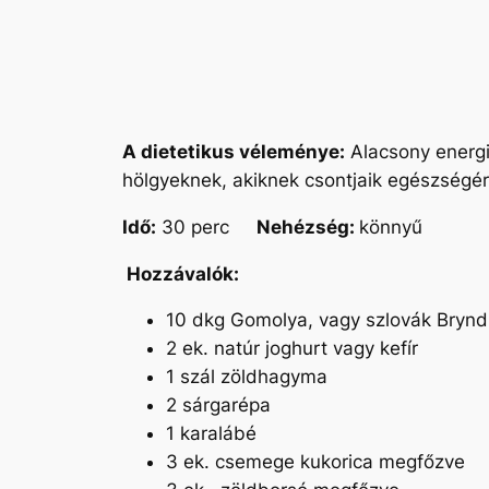
A dietetikus véleménye:
Alacsony energia
hölgyeknek, akiknek csontjaik egészségére
Idő:
30 perc
Nehézség:
könnyű
Hozzávalók:
10 dkg Gomolya, vagy szlovák Brynd
2 ek. natúr joghurt vagy kefír
1 szál zöldhagyma
2 sárgarépa
1 karalábé
3 ek. csemege kukorica megfőzve