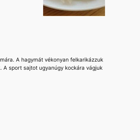
k simára. A hagymát vékonyan felkarikázzuk
k. A sport sajtot ugyanúgy kockára vágjuk