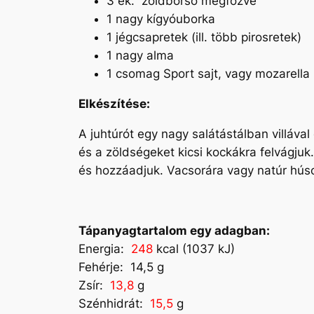
3 ek. zöldborsó megfőzve
1 nagy kígyóuborka
1 jégcsapretek (ill. több pirosretek)
1 nagy alma
1 csomag Sport sajt, vagy mozarella
Elkészítése:
A juhtúrót egy nagy salátástálban villával
és a zöldségeket kicsi kockákra felvágjuk
és hozzáadjuk. Vacsorára vagy natúr húsok 
Tápanyagtartalom egy adagban:
Energia:
248
kcal (1037 kJ)
Fehérje: 14,5 g
Zsír:
13,8
g
Szénhidrát:
15,5
g