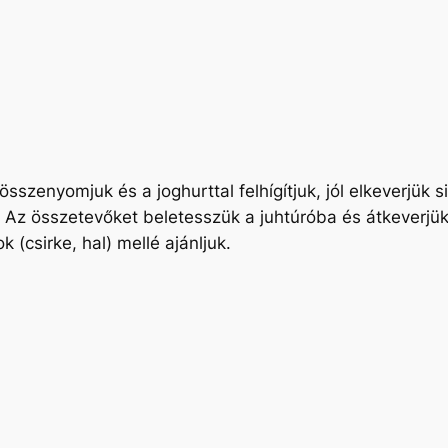
 összenyomjuk és a joghurttal felhígítjuk, jól elkeverjü
. Az összetevőket beletesszük a juhtúróba és átkeverjü
(csirke, hal) mellé ajánljuk.