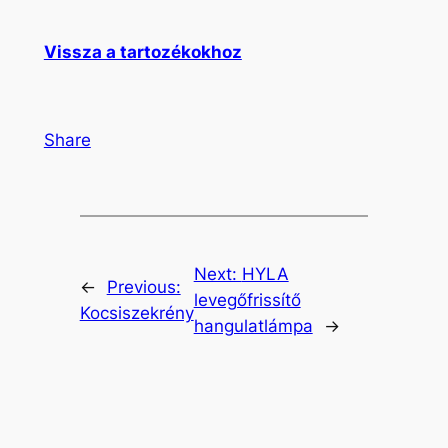
Vissza a tartozékokhoz
Share
Next:
HYLA
←
Previous:
levegőfrissítő
Kocsiszekrény
hangulatlámpa
→