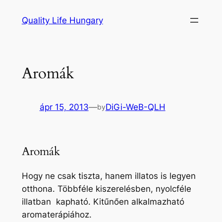
Ugrás
Quality Life Hungary
a
tartalomhoz
Aromák
ápr 15, 2013
—
DiGi-WeB-QLH
by
Aromák
Hogy ne csak tiszta, hanem illatos is legyen
otthona. Többféle kiszerelésben, nyolcféle
illatban kapható. Kitűnően alkalmazható
aromaterápiához.