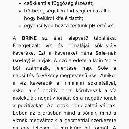
csökkenti a függőség érzését;
bőrbetegségeken tud segíteni azáltal,
hogy belülről kifelé tisztít;
egyensúlyba hozza testünk pH értékét.
A
BRINE
az élet alapvető tápláléka.
Energetizált víz és himalájai sókristály
keveréke. Ezt a keveréket néha
Sole
-nak
(so-lay) is hívják. A szó eredete a latin “sol”-
ból származik, jelentése nap. Sole a
napsütés folyékony megtestesülése. Amikor
a víz keveredik a himalájai sókristállyal,
akkor a só pozitív ionjai körülveszik a víz
molekulák negatív ionjait és a negatív ionok
a pozitívokat. Az ionok hidrolizálttá válnak.
Ebben az eljárásban mind a sónak, mind a
víznek megváltozik a geometriai szerkezete
és egy teljesen új struktúra ölt formát. A