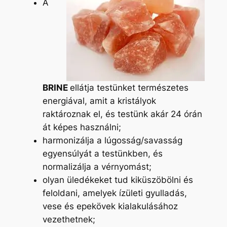
A
BRINE
ellátja testünket természetes
energiával, amit a kristályok
raktároznak el, és testünk akár 24 órán
át képes használni;
harmonizálja a lúgosság/savasság
egyensúlyát a testünkben, és
normalizálja a vérnyomást;
olyan üledékeket tud kiküszöbölni és
feloldani, amelyek ízületi gyulladás,
vese és epekövek kialakulásához
vezethetnek;