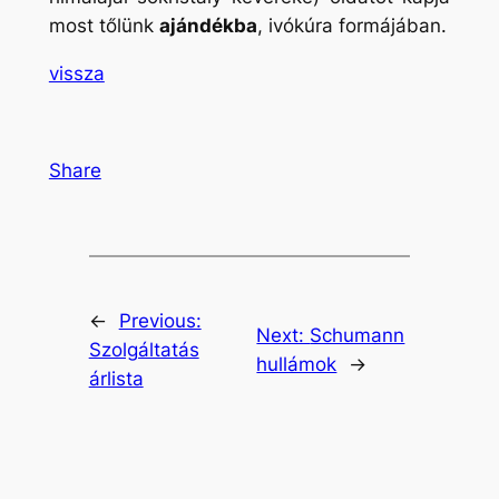
most tőlünk
ajándékba
, ivókúra formájában.
vissza
Share
←
Previous:
Next:
Schumann
Szolgáltatás
hullámok
→
árlista