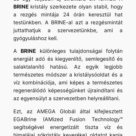
BRINE
kristály szerkezete olyan stabil, hogy
a rezgés mintája 24 órán keresztül hat
testünkben. A BRINE-al azt a rezgésmintát
juttathatjuk a szervezetünkbe, ami a
gyógyuláshoz kell.
A
BRINE
különleges tulajdonságai folytán
energiát adó és kiegyenlítő, semlegesítő és
salaktalanító hatású. Az egyik legjobb
természetes módszer a kristálysóoldat és a
víz kombinációja, ami képes a természetes
regenerálódó képességünket újraindítani és
az egyensúlyt a szervezetben helyreállítani.
Ezt, az AMEGA Globál által kifejlesztett
EGABrine (AMized Fusion Technology™
segítségével energetizált tiszta víz és
himalájai sókristály keveréke) oldatot kapja