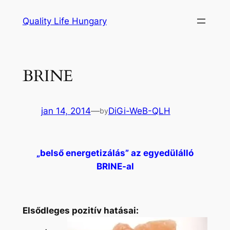
Ugrás
Quality Life Hungary
a
tartalomhoz
BRINE
jan 14, 2014
—
DiGi-WeB-QLH
by
„belső energetizálás” az egyedülálló
BRINE-al
Elsődleges pozitív hatásai: