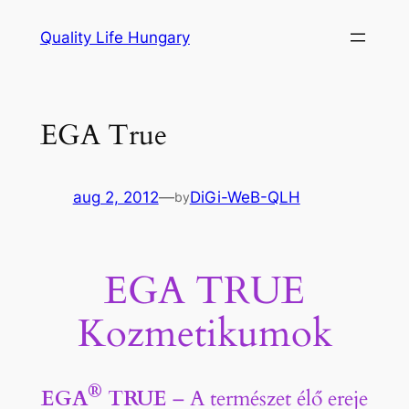
Ugrás
Quality Life Hungary
a
tartalomhoz
EGA True
aug 2, 2012
—
DiGi-WeB-QLH
by
EGA TRUE
Kozmetikumok
®
EGA
TRUE
– A természet élő ereje