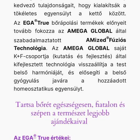
kedvező tulajdonságait, hogy kialakítsák a
tökéletes egyensúlyt a kettő között.
®
Az
EGA
True
bőrápolási termékek előnyeit
tovább fokozza az
AMEGA GLOBAL
által
®
szabadalmaztatott
AMized
Fúziós
Technológia
. Az
AMEGA GLOBAL
saját
K+F-csoportja (kutatás és fejlesztés) által
kifejlesztett technológia visszaállítja a test
belső harmóniáját, és elősegíti a belső
gyógyulás javára a hozzáadott
homeosztatikus egyensúlyt.
Tartsa bőrét egészségesen, fiatalon és
szépen a természet legjobb
ajándékaival
®
Az EGA
True értékei: