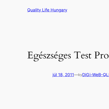
Ugrás
Quality Life Hungary
a
tartalomhoz
Egészséges Test Pr
júl 18, 2011
—
DiGi-WeB-Q
by