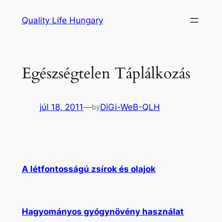
Ugrás
Quality Life Hungary
a
tartalomhoz
Egészségtelen Táplálkozás
júl 18, 2011
—
DiGi-WeB-QLH
by
A létfontosságú zsírok és olajok
Hagyományos gyógynövény használat