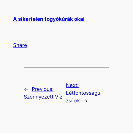
A sikertelen fogyókúrák okai
Share
Next:
←
Previous:
Létfontosságú
Szennyezett Víz
zsírok
→