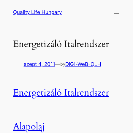
Ugrás
Quality Life Hungary
a
tartalomhoz
Energetizáló Italrendszer
szept 4, 2011
—
DiGi-WeB-QLH
by
Energetizáló Italrendszer
Alapolaj