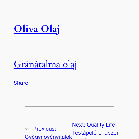
Oliva Olaj
Gránátalma olaj
Share
Next:
Quality Life
←
Previous:
Testápolórendszer
Gyógynövényitalok