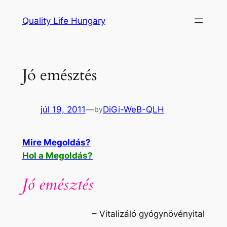
Ugrás
Quality Life Hungary
a
tartalomhoz
Jó emésztés
júl 19, 2011
—
DiGi-WeB-QLH
by
Mire Megoldás?
Hol a Megoldás?
Jó emésztés
– Vitalizáló gyógynövényital