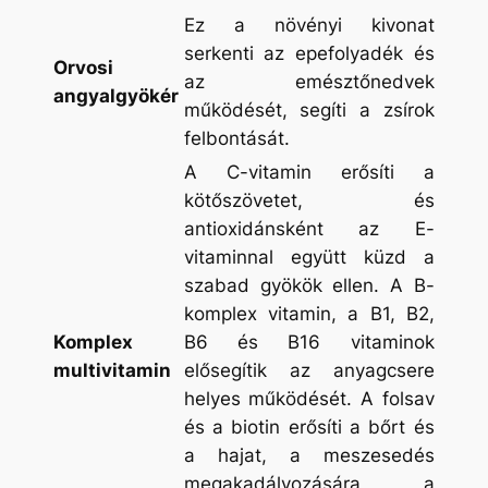
Ez a növényi kivonat
serkenti az epefolyadék és
Orvosi
az emésztőnedvek
angyalgyökér
működését, segíti a zsírok
felbontását.
A C-vitamin erősíti a
kötőszövetet, és
antioxidánsként az E-
vitaminnal együtt küzd a
szabad gyökök ellen. A B-
komplex vitamin, a B1, B2,
Komplex
B6 és B16 vitaminok
multivitamin
elősegítik az anyagcsere
helyes működését. A folsav
és a biotin erősíti a bőrt és
a hajat, a meszesedés
megakadályozására a