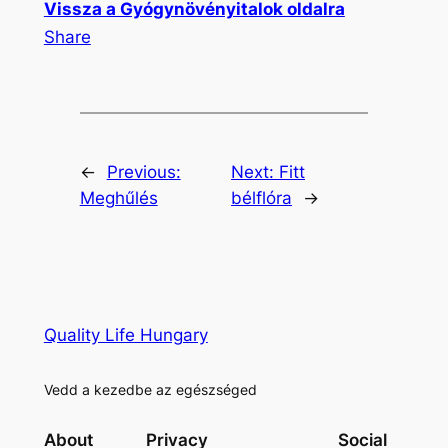
Vissza a Gyógynövényitalok oldalra
Share
←
Previous:
Next:
Fitt
Meghűlés
bélflóra
→
Quality Life Hungary
Vedd a kezedbe az egészséged
About
Privacy
Social