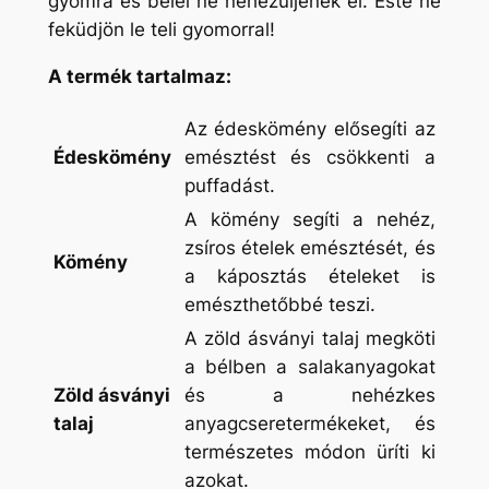
gyomra és belei ne nehezüljenek el. Este ne
feküdjön le teli gyomorral!
A termék tartalmaz:
Az édeskömény elősegíti az
Édeskömény
emésztést és csökkenti a
puffadást.
A kömény segíti a nehéz,
zsíros ételek emésztését, és
Kömény
a káposztás ételeket is
emészthetőbbé teszi.
A zöld ásványi talaj megköti
a bélben a salakanyagokat
Zöld ásványi
és a nehézkes
talaj
anyagcseretermékeket, és
természetes módon üríti ki
azokat.