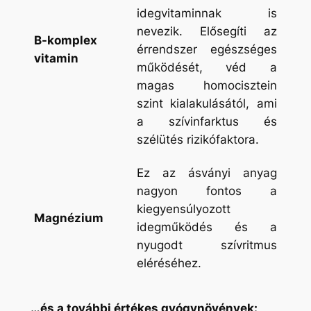
idegvitaminnak is
nevezik. Elősegíti az
B-komplex
érrendszer egészséges
vitamin
működését, véd a
magas homocisztein
szint kialakulásától, ami
a szívinfarktus és
szélütés rizikófaktora.
Ez az ásványi anyag
nagyon fontos a
kiegyensúlyozott
Magnézium
idegműködés és a
nyugodt szívritmus
eléréséhez.
…és a további értékes gyógynövények: