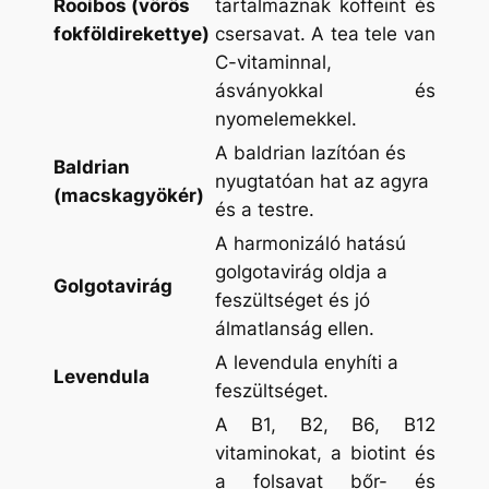
Rooibos (vörös
tartalmaznak koffeint és
fokföldirekettye)
csersavat. A tea tele van
C-vitaminnal,
ásványokkal és
nyomelemekkel.
A baldrian lazítóan és
Baldrian
nyugtatóan hat az agyra
(macskagyökér)
és a testre.
A harmonizáló hatású
golgotavirág oldja a
Golgotavirág
feszültséget és jó
álmatlanság ellen.
A levendula enyhíti a
Levendula
feszültséget.
A B1, B2, B6, B12
vitaminokat, a biotint és
a folsavat bőr- és