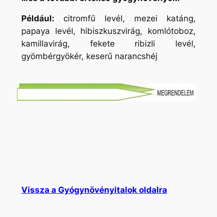
Például:
citromfű levél, mezei katáng,
papaya levél, hibiszkuszvirág, komlótoboz,
kamillavirág, fekete ribizli levél,
gyömbérgyökér, keserű narancshéj
Vissza a Gyógynövényitalok oldalra