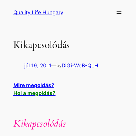
Ugrás
Quality Life Hungary
a
tartalomhoz
Kikapcsolódás
júl 19, 2011
—
DiGi-WeB-QLH
by
Mire megoldás?
Hol a megoldás?
Kikapcsolódás