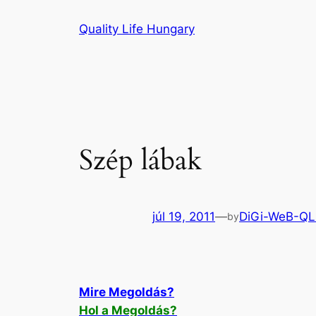
Ugrás
Quality Life Hungary
a
tartalomhoz
Szép lábak
júl 19, 2011
—
DiGi-WeB-Q
by
Mire Megoldás?
Hol a Megoldás?