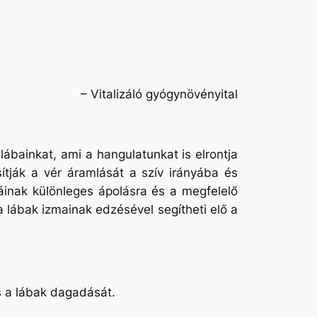
– Vitalizáló gyógynövényital
ábainkat, ami a hangulatunkat is elrontja
tják a vér áramlását a szív irányába és
áinak különleges ápolásra és a megfelelő
lábak izmainak edzésével segítheti elő a
s a lábak dagadását.