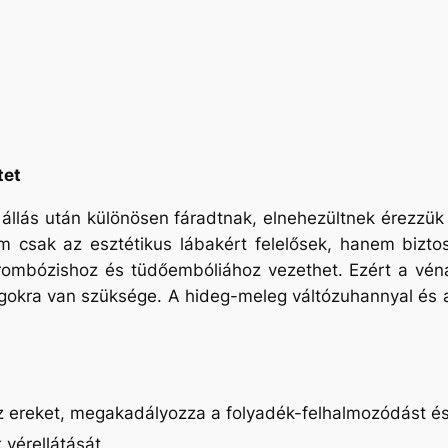
tet
llás után különösen fáradtnak, elnehezültnek érezzük l
csak az esztétikus lábakért felelősek, hanem biztosí
t trombózishoz és tüdőembóliához vezethet. Ezért a vén
gokra van szüksége. A hideg-meleg váltózuhannyal és a 
z ereket, megakadályozza a folyadék-felhalmozódást é
 vérellátását.