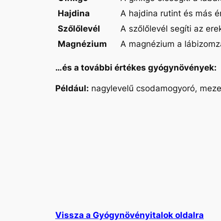
Hajdina
A hajdina rutint és más é
Szőlőlevél
A szőlőlevél segíti az er
Magnézium
A magnézium a lábizomza
…és a további értékes gyógynövények:
Például:
nagylevelű csodamogyoró, mezei 
Vissza a Gyógynövényitalok oldalra