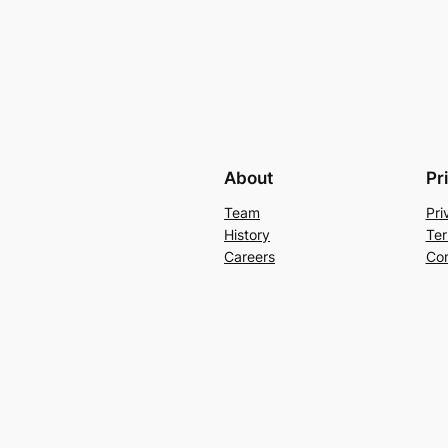
About
Pr
Team
Pri
History
Ter
Careers
Con