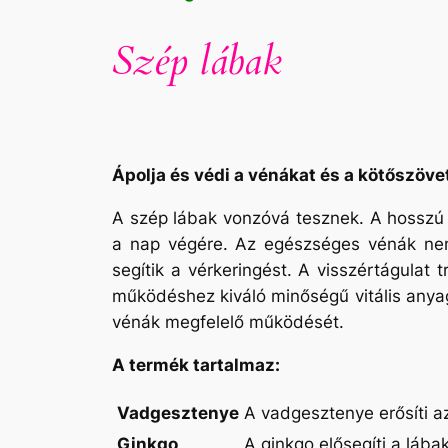
Szép lábak
Ápolja és védi a vénákat és a kötőszöve
A szép lábak vonzóvá tesznek. A hosszú á
a nap végére. Az egészséges vénák nem 
segítik a vérkeringést. A visszértágula
működéshez kiváló minőségű vitális anya
vénák megfelelő működését.
A termék tartalmaz:
Vadgesztenye
A vadgesztenye erősíti a
Ginkgo
A ginkgo elősegíti a lábak