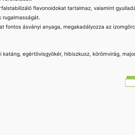
rfalstabilizáló flavonoidokat tartalmaz, valamint gyullad
ek rugalmasságát.
t fontos ásványi anyaga, megakadályozza az izomgörcsö
katáng, egértövisgyökér, hibiszkusz, körömvirág, majo