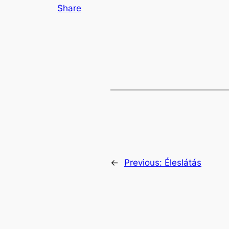
Share
←
Previous:
Éleslátás