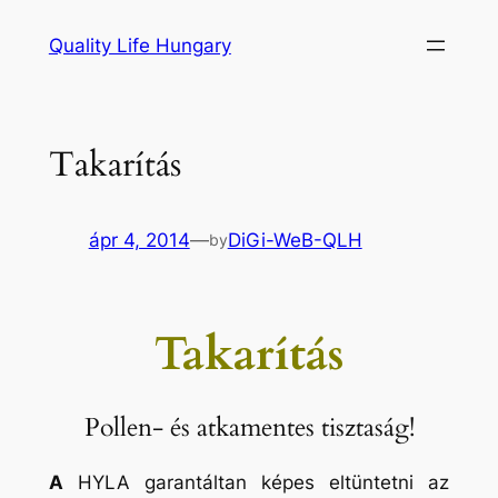
Ugrás
Quality Life Hungary
a
tartalomhoz
Takarítás
ápr 4, 2014
—
DiGi-WeB-QLH
by
Takarítás
Pollen- és atkamentes tisztaság!
A
HYLA garantáltan képes eltüntetni az