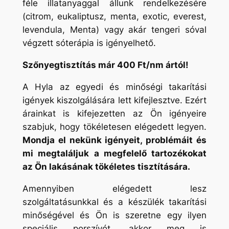
féle illatanyaggal állunk rendelkezésére
(citrom, eukaliptusz, menta, exotic, everest,
levendula, Menta) vagy akár tengeri sóval
végzett sóterápia is igényelhető.
Szőnyegtisztítás már 400 Ft/nm ártól!
A Hyla az egyedi és minőségi takarítási
igények kiszolgálására lett kifejlesztve. Ezért
árainkat is kifejezetten az Ön igényeire
szabjuk, hogy tökéletesen elégedett legyen.
Mondja el nekünk igényeit, problémáit és
mi megtaláljuk a megfelelő tartozékokat
az Ön lakásának tökéletes tisztítására.
Amennyiben elégedett lesz
szolgáltatásunkkal és a készülék takarítási
minőségével és Ön is szeretne egy ilyen
speciális porszívót, akkor meg is