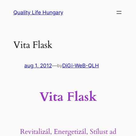
Ugrás
Quality Life Hungary
a
tartalomhoz
Vita Flask
aug 1, 2012
—
DiGi-WeB-QLH
by
Vita Flask
Revitalizál, Energetizál, Stílust ad