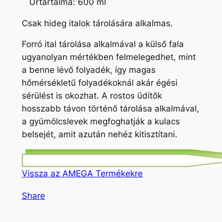
Űrtartalma: 600 ml
Csak hideg italok tárolására alkalmas.
Forró ital tárolása alkalmával a külső fala
ugyanolyan mértékben felmelegedhet, mint
a benne lévő folyadék, így magas
hőmérsékletű folyadékoknál akár égési
sérülést is okozhat. A rostos üdítők
hosszabb távon történő tárolása alkalmával,
a gyümölcslevek megfoghatják a kulacs
belsejét, amit azután nehéz kitisztítani.
Vissza az AMEGA Termékekre
Share