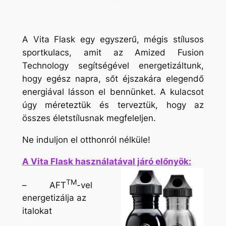
A Vita Flask egy egyszerű, mégis stílusos
sportkulacs, amit az Amized Fusion
Technology segítségével energetizáltunk,
hogy egész napra, sőt éjszakára elegendő
energiával lásson el bennünket. A kulacsot
úgy méreteztük és terveztük, hogy az
összes életstílusnak megfeleljen.
Ne induljon el otthonról nélküle!
A Vita Flask használatával járó előnyök:
TM
– AFT
-vel
energetizálja az
italokat