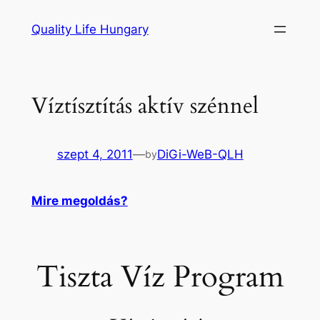
Ugrás
Quality Life Hungary
a
tartalomhoz
Víztísztítás aktív szénnel
szept 4, 2011
—
DiGi-WeB-QLH
by
Mire megoldás?
Tiszta Víz Program