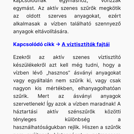
kapcsolódnak egymáshoz, vonzzák
egymást. Az aktív szenes szűrők megkötik
az oldott szerves anyagokat, ezért
alkalmasak a vízben található szennyező
anyagok eltávolítására.
Kapcsolódó cikk ->
A víztisztítók fajtái
Ezekről az aktív szenes víztisztító
készülékekről azt kell még tudni, hogy a
vízben lévő „hasznos” ásványi anyagokat
vagy egyáltalán nem szűrik ki, vagy csak
nagyon kis mértékben, elhanyagolhatóan
szűrik. Mert az ásványi anyagok
szervetlenek! Így azok a vízben maradnak! A
háztartási aktív szénszűrők közötti
tényleges különbség a
használhatóságukban rejlik. Hiszen a szűrők