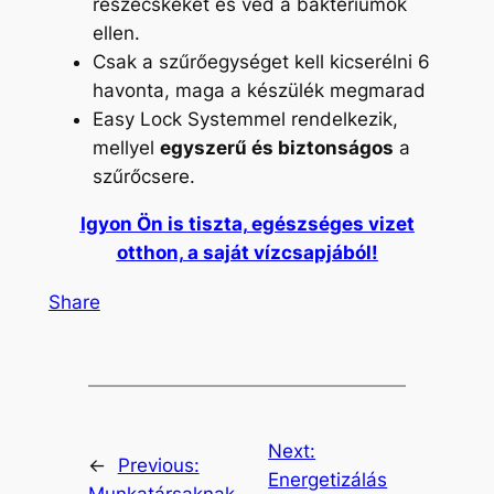
részecskéket és véd a baktériumok
ellen.
Csak a szűrőegységet kell kicserélni 6
havonta, maga a készülék megmarad
Easy Lock Systemmel rendelkezik,
mellyel
egyszerű és biztonságos
a
szűrőcsere.
Igyon Ön is tiszta, egészséges vizet
otthon, a saját vízcsapjából!
Share
Next:
←
Previous:
Energetizálás
Munkatársaknak