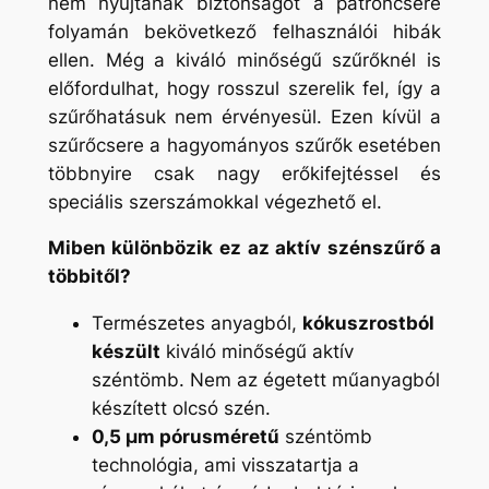
nem nyújtanak biztonságot a patroncsere
folyamán bekövetkező felhasználói hibák
ellen. Még a kiváló minőségű szűrőknél is
előfordulhat, hogy rosszul szerelik fel, így a
szűrőhatásuk nem érvényesül. Ezen kívül a
szűrőcsere a hagyományos szűrők esetében
többnyire csak nagy erőkifejtéssel és
speciális szerszámokkal végezhető el.
Miben különbözik ez az aktív szénszűrő a
többitől?
Természetes anyagból,
kókuszrostból
készült
kiváló minőségű aktív
széntömb. Nem az égetett műanyagból
készített olcsó szén.
0,5 µm pórusméretű
széntömb
technológia, ami visszatartja a