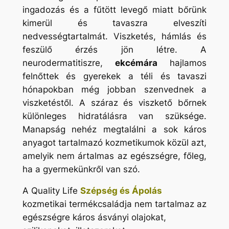
ingadozás és a fűtött levegő miatt bőrünk
kimerül és tavaszra elveszíti
nedvességtartalmát. Viszketés, hámlás és
feszülő érzés jön létre. A
neurodermatitiszre,
ekcémára
hajlamos
felnőttek és gyerekek a téli és tavaszi
hónapokban még jobban szenvednek a
viszketéstől. A száraz és viszkető bőrnek
különleges hidratálásra van szüksége.
Manapság nehéz megtalálni a sok káros
anyagot tartalmazó kozmetikumok közül azt,
amelyik nem ártalmas az egészségre, főleg,
ha a gyermekünkről van szó.
A Quality Life
Szépség és Ápolás
kozmetikai termékcsaládja nem tartalmaz az
egészségre káros ásványi olajokat,