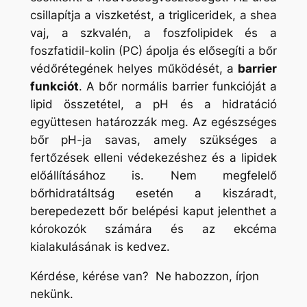
csillapítja a viszketést, a trigliceridek, a shea
vaj, a szkvalén, a foszfolipidek és a
foszfatidil-kolin (PC) ápolja és elősegíti a bőr
védőrétegének helyes működését, a
barrier
funkciót
. A bőr normális barrier funkcióját a
lipid összetétel, a pH és a hidratáció
együttesen határozzák meg. Az egészséges
bőr pH-ja savas, amely szükséges a
fertőzések elleni védekezéshez és a lipidek
előállításához is. Nem megfelelő
bőrhidratáltság esetén a kiszáradt,
berepedezett bőr belépési kaput jelenthet a
kórokozók számára és az ekcéma
kialakulásának is kedvez.
Kérdése, kérése van? Ne habozzon, írjon
nekünk.