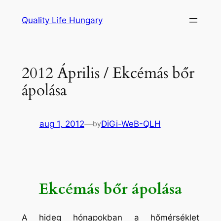
Ugrás
Quality Life Hungary
a
tartalomhoz
2012 Április / Ekcémás bőr
ápolása
aug 1, 2012
—
DiGi-WeB-QLH
by
Ekcémás bőr ápolása
A hideg hónapokban a hőmérséklet