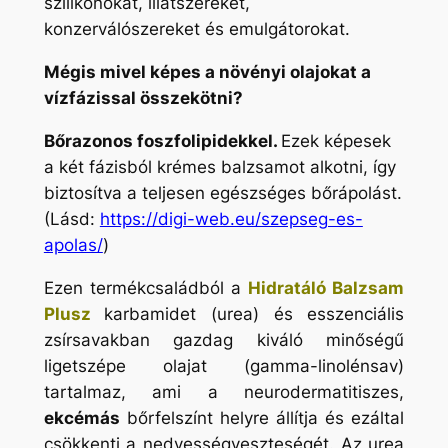
szilikonokat, illatszereket,
konzerválószereket és emulgátorokat.
Mégis mivel képes a növényi olajokat a
vízfázissal összekötni?
Bőrazonos foszfolipidekkel.
Ezek képesek
a két fázisból krémes balzsamot alkotni, így
biztosítva a teljesen egészséges bőrápolást.
(Lásd:
https://digi-web.eu/szepseg-es-
apolas/
)
Ezen termékcsaládból a
Hidratáló Balzsam
Plusz
karbamidet (urea) és esszenciális
zsírsavakban gazdag kiváló minőségű
ligetszépe olajat (gamma-linolénsav)
tartalmaz, ami a neurodermatitiszes,
ekcémás
bőrfelszínt helyre állítja és ezáltal
csökkenti a nedvességveszteségét. Az urea