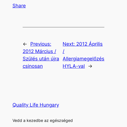
Share
←
Previous:
Next:
2012 Április
2012 Március /
/
Szülés után újra
Allergiamegelőzés
csinosan
HYLA-val
→
Quality Life Hungary
Vedd a kezedbe az egészséged