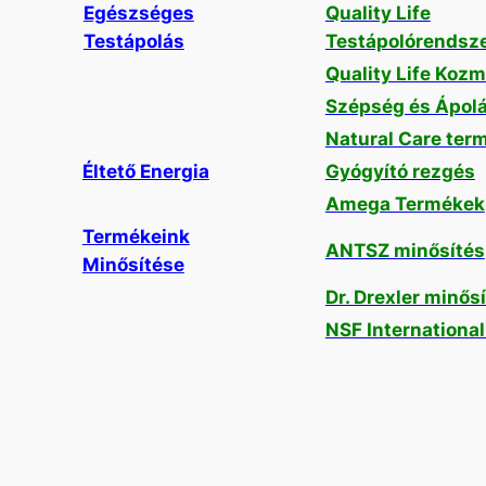
Egészséges
Quality Life
Testápolás
Testápolórendsz
Quality Life Kozm
Szépség és Ápol
Natural Care ter
Éltető Energia
Gyógyító rezgés
Amega Termékek
Termékeink
ANTSZ minősítés
Minősítése
Dr. Drexler minős
NSF Internationa