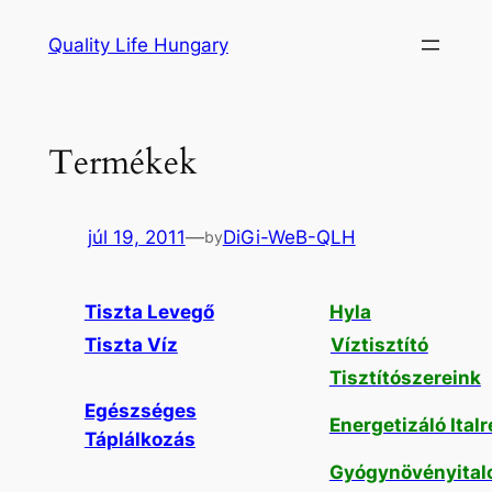
Ugrás
Quality Life Hungary
a
tartalomhoz
Termékek
júl 19, 2011
—
DiGi-WeB-QLH
by
Tiszta Levegő
Hyla
Tiszta Víz
Víztisztító
Tisztítószereink
Egészséges
Energetizáló Ital
Táplálkozás
Gyógynövényital